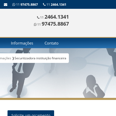
11
97475.8867
11
2464.1341
2464.1341
11
97475.8867
11
Informações
Contato
rmações ❱
Securitizadora instituição financeira
Solicite um orçamento