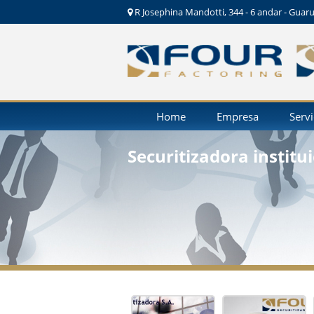
R Josephina Mandotti, 344 - 6 andar - Guaru
Home
Empresa
Serv
Securitizadora institu