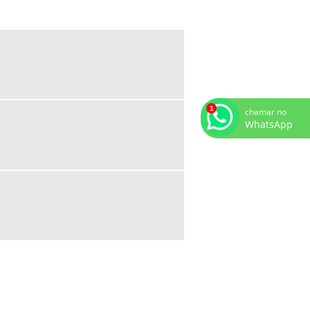
FOMENTO COMERCIAL E FACTORING
FOMENTO COMERCIAL GUARULHOS
FOMENTO MERCANTIL
FOMENTO MERCANTIL EM SP
FOMENTO MERCANTIL FACTORING
chamar no
FOMENTO MERCANTIL PARA EMPRESAS
WhatsApp
FOMENTO MERCANTIL SAO PAULO
FOMENTO SAO PAULO
INSTITUIÇÃO FINANCEIRA FACTORING
INSTITUIÇÕES DE FACTORING
MAIORES EMPRESAS DE FOMENTO
MERCANTIL
MELHORES EMPRESAS DE FACTORING
EM SP
PRESTADOR DE SERVIÇOS FACTORING