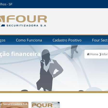
lhos - SP
iços
Como Funciona
Cadastro Positivo
Four Sect
ição financeira
Home ❱
Info