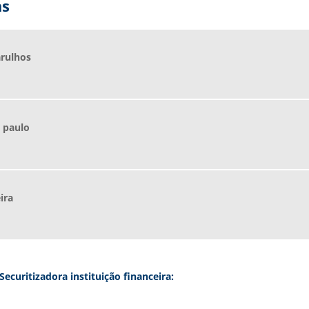
as
arulhos
 paulo
ira
ecuritizadora instituição financeira: