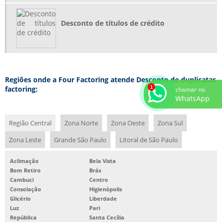
FOMENTO MERCANTIL
Desconto de títulos de crédito
FOMENTO MERCANTIL EM SP
FOMENTO MERCANTIL FACTORING
FOMENTO MERCANTIL PARA EMPRESAS
FOMENTO MERCANTIL SAO PAULO
Regiões onde a Four Factoring atende Desconto de duplicatas
FOMENTO SAO PAULO
factoring:
chamar no
WhatsApp
INSTITUIÇÃO FINANCEIRA FACTORING
INSTITUIÇÕES DE FACTORING
Região Central
Zona Norte
Zona Oeste
Zona Sul
MAIORES EMPRESAS DE FOMENTO MERCANTIL
Zona Leste
Grande São Paulo
Litoral de São Paulo
MELHORES EMPRESAS DE FACTORING EM SP
Aclimação
Bela Vista
PRESTADOR DE SERVIÇOS FACTORING
Bom Retiro
Brás
Cambuci
Centro
SECURITIZAÇÃO DE RECEBÍVEIS
Consolação
Higienópolis
SECURITIZADORA E FACTORING
Glicério
Liberdade
Luz
Pari
SECURITIZADORA EM GUARULHOS
República
Santa Cecília