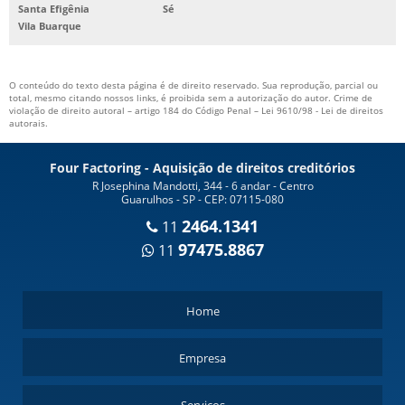
Santa Efigênia
Sé
SECURITIZADORA EM SAO PAULO
Vila Buarque
SECURITIZADORA FINANCEIRA
SECURITIZADORA INSTITUIÇÃO FINANCEIRA
O conteúdo do texto desta página é de direito reservado. Sua reprodução, parcial ou
total, mesmo citando nossos links, é proibida sem a autorização do autor. Crime de
SECURITIZADORAS EM SP
violação de direito autoral – artigo 184 do Código Penal –
Lei 9610/98 - Lei de direitos
autorais
.
SERVIÇO FACTORING
Four Factoring - Aquisição de direitos creditórios
R Josephina Mandotti, 344 - 6 andar - Centro
Guarulhos - SP - CEP: 07115-080
2464.1341
11
97475.8867
11
Home
Empresa