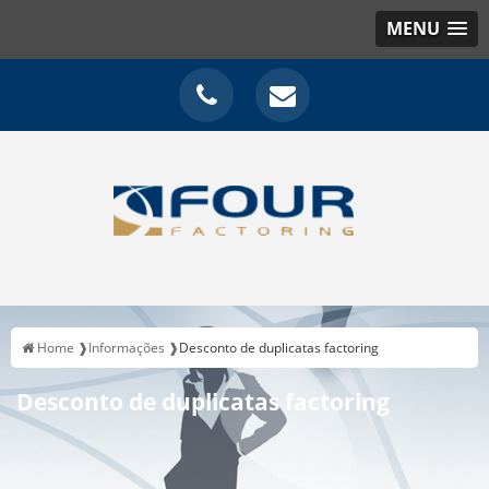
MENU
Home ❱
Informações ❱
Desconto de duplicatas factoring
Desconto de duplicatas factoring