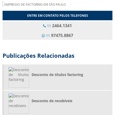
EMPRESAS DE FACTORING EM SÃO PAULO
EMPRESAS DE FACTORING EM SP
ENTRE EM CONTATO PELOS TELEFONES
EMPRESAS DE FOMENTO MERCANTIL EM SP
2464.1341
11
FACTORING ADIANTAMENTO
97475.8867
11
FACTORING ANTECIPAÇÃO DE RECEBÍVEIS
FACTORING COMPRA DE TÍTULOS
Publicações Relacionadas
FACTORING DESCONTO DE CHEQUES
FACTORING EM GUARULHOS
FACTORING EM SÃO PAULO
Desconto de títulos factoring
FACTORING EM SP
FACTORING FOMENTO COMERCIAL
FACTORING FOMENTO MERCANTIL
Desconto de recebíveis
FOMENTO COMERCIAL E FACTORING
FOMENTO COMERCIAL GUARULHOS